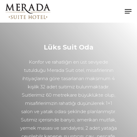
Hit enter to search or ESC to close
Lüks Suit Oda
Konfor ve rahatlığın en üst seviyede
tutulduğu Merada Suit otel, misafirlerinin
ihtiyaçlarına göre tasarlanan maksimum 4
kişilik 32 adet suitimiz bulunmaktadır.
Suitlerimiz 60 metrekare büyüklükte olup,
misafirlerimizin rahatlığı düşünülerek 1+1
salon ve yatak odası şeklinde planlanmıştır.
Sutimiz içerisinde banyo, amerikan mutfak,
yemek masası ve sandalyesi, 2 adet yatağa
çevrilebilir kanepe, su ısıtıcısı, cay , nescafe,