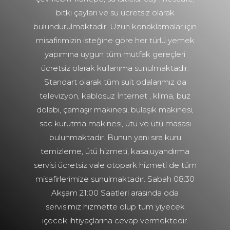
bitki çayları ve su ücretsiz olarak
bulundurulmaktadır. Uzun konaklamalar için
misafirimizin isteğine göre her türlü yemek
yapımına uygun tüm mutfak gereçleri
ücretsiz olarak kullanıma sunulmaktadır.
Standart olarak tüm suit odalarımız da
televizyon, kablosuz İnternet , klima, buz
dolabı, çamaşır makinesi, bulaşık makinesi,
sac kurutma makinesi, ütü ve ütü masası
bulunmaktadır. Bunun yanı sıra kuru
temizleme, ütü hizmeti, kasa,uyandırma
servisi ücretsiz vale otopark hizmeti de tüm
misafirlerimize sunulmaktadır. Sabah 08:30
Akşam 21:00 Saatleri arasında oda
servisimiz hizmette olup tüm yiyecek
içecek ihtiyaçlarına cevap vermektedir.