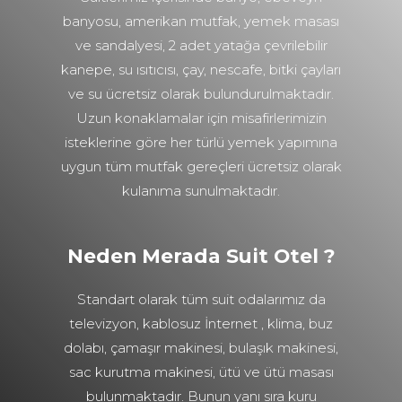
banyosu, amerikan mutfak, yemek masası
ve sandalyesi, 2 adet yatağa çevrilebilir
kanepe, su ısıtıcısı, çay, nescafe, bitki çayları
ve su ücretsiz olarak bulundurulmaktadır.
Uzun konaklamalar için misafirlerimizin
isteklerine göre her türlü yemek yapımına
uygun tüm mutfak gereçleri ücretsiz olarak
kulanıma sunulmaktadır.
Neden Merada Suit Otel ?
Standart olarak tüm suit odalarımız da
televizyon, kablosuz İnternet , klima, buz
dolabı, çamaşır makinesi, bulaşık makinesi,
sac kurutma makinesi, ütü ve ütü masası
bulunmaktadır. Bunun yanı sıra kuru