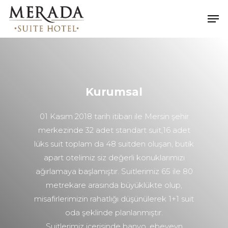
Hit enter to search or ESC to close
Kurumsal
01 Kasım 2018 tarih itibarı ile Mersin şehir
merkezinde 32 adet standart suit,16 adet
lüks suit toplam da 48 suitden oluşan, butik
apart otelimiz siz değerli konuklarımızı
ağırlamaya başlamıştır. Suitlerimiz 65 ile 80
metrekare arasında büyüklükte olup,
misafirlerimizin rahatlığı düşünülerek 1+1 suit
oda şeklinde planlanmıştır.
Suitlerimiz içerisinde banyo, ebeveyn